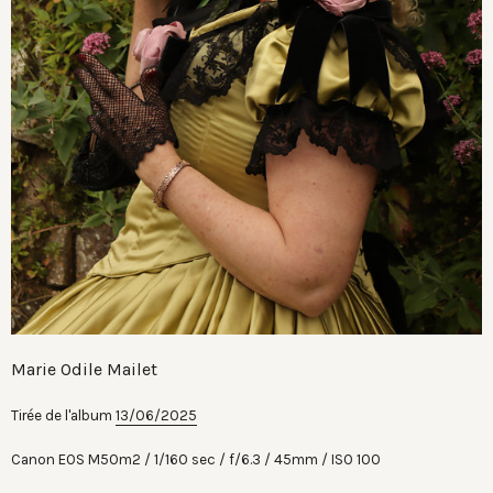
Marie Odile Mailet
Tirée de l'album
13/06/2025
Canon EOS M50m2
1/160 sec
f/6.3
45mm
ISO 100